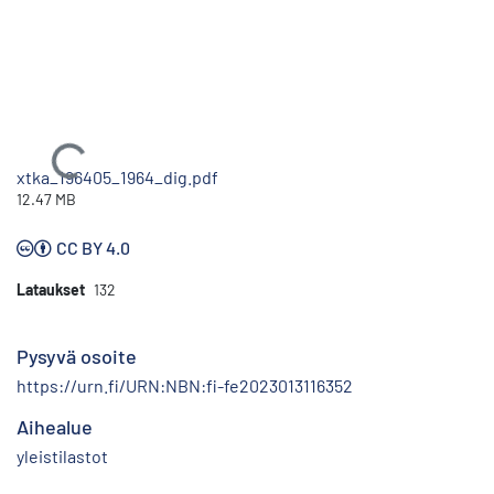
Ladataan...
xtka_196405_1964_dig.pdf
12.47 MB
CC BY 4.0
Lataukset
132
Pysyvä osoite
https://urn.fi/URN:NBN:fi-fe2023013116352
Aihealue
yleistilastot