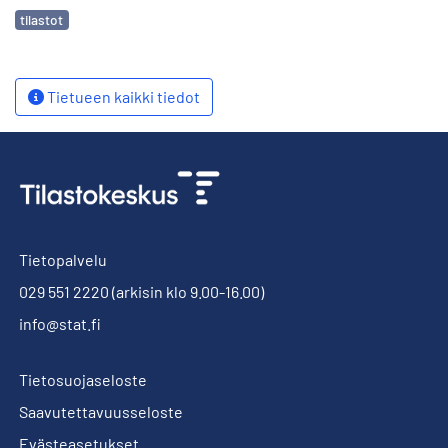
Avainsanat
tilastot
Tietueen kaikki tiedot
Tietopalvelu
029 551 2220
(arkisin klo 9.00-16.00)
info@stat.fi
Tietosuojaseloste
Saavutettavuusseloste
Evästeasetukset