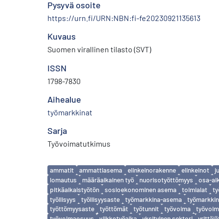
Pysyvä osoite
https://urn.fi/URN:NBN:fi-fe20230921135613
Kuvaus
Suomen virallinen tilasto (SVT)
ISSN
1798-7830
Aihealue
työmarkkinat
Sarja
Työvoimatutkimus
Avainsanat
ammatit
ammattiasema
elinkeinorakenne
elinkeinot
j
lomautus
määräaikainen työ
nuorisotyöttömyys
osa-ai
pitkäaikaistyötön
sosioekonominen asema
toimialat
ty
työllisyys
työllisyysaste
työmarkkina-asema
työmarkkin
työttömyysaste
työttömät
työtunnit
työvoima
työvoim
työvoimaosuus
viikkotyöaika
yksityinen sektori
yrittäjä