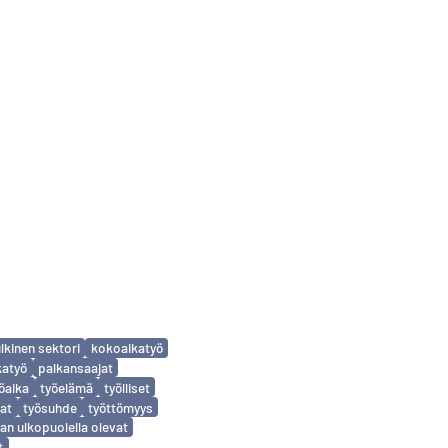
ulkinen sektori
kokoaikatyö
katyö
palkansaajat
öaika
työelämä
työlliset
at
työsuhde
työttömyys
an ulkopuolella olevat
t