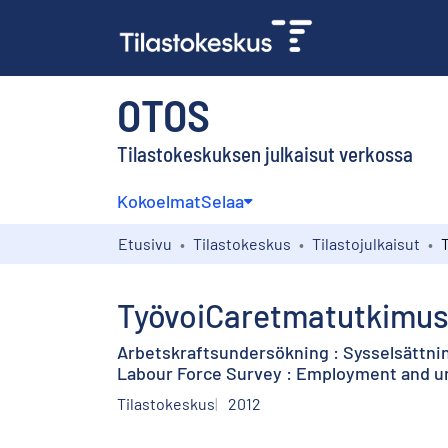
OTOS
Tilastokeskuksen julkaisut verkossa
Kokoelmat
Selaa
Etusivu
Tilastokeskus
Tilastojulkaisut
TyövoiCaretmatutkimus :
Arbetskraftsundersökning : Sysselsättnin
Labour Force Survey : Employment and u
Tilastokeskus
2012