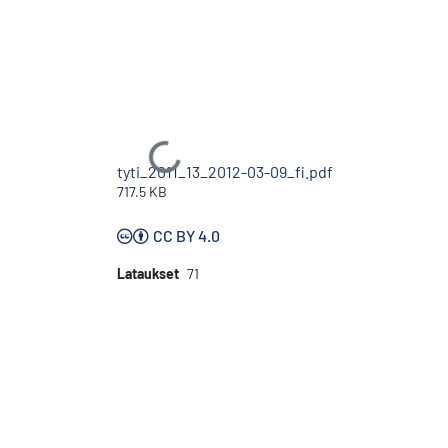
Ladataan...
tyti_2011_13_2012-03-09_fi.pdf
717.5 KB
CC BY 4.0
Lataukset
71