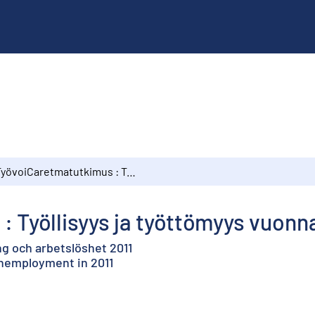
TyövoiCaretmatutkimus : Työllisyys ja työttömyys vuonna 2011
 Työllisyys ja työttömyys vuonna
g och arbetslöshet 2011
nemployment in 2011