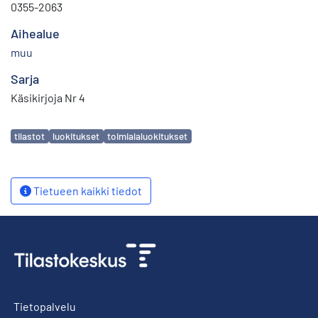
0355-2063
Aihealue
muu
Sarja
Käsikirjoja Nr 4
Avainsanat
tilastot
luokitukset
toimialaluokitukset
Tietueen kaikki tiedot
Tietopalvelu