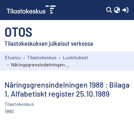
(c
OTOS
Tilastokeskuksen julkaisut verkossa
Etusivu
Tilastokeskus
Luokitukset
Kokoelmat
Näringsgrensindelningen 1988 : Bilaga 1, Alfabetiskt register 25.10.1989
Selaa
Näringsgrensindelningen 1988 : Bilaga
1, Alfabetiskt register 25.10.1989
Tilastokeskus
1990