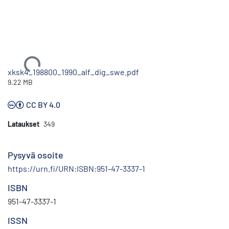
Ladataan...
xksk4_198800_1990_alf_dig_swe.pdf
9.22 MB
CC BY 4.0
Lataukset
349
Pysyvä osoite
https://urn.fi/URN:ISBN:951-47-3337-1
ISBN
951-47-3337-1
ISSN