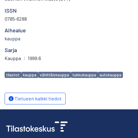
ISSN
0785-6288
Aihealue
kauppa
Sarja
Kauppa
|
1999:6
Avainsanat
tilastot
kauppa
vähittäiskauppa
tukkukauppa
autokauppa
Tietueen kaikki tiedot