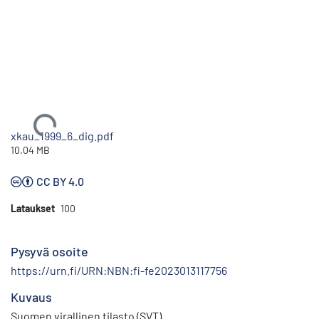
Ladataan...
xkau_1999_6_dig.pdf
10.04 MB
CC BY 4.0
Lataukset
100
Pysyvä osoite
https://urn.fi/URN:NBN:fi-fe2023013117756
Kuvaus
Suomen virallinen tilasto (SVT)