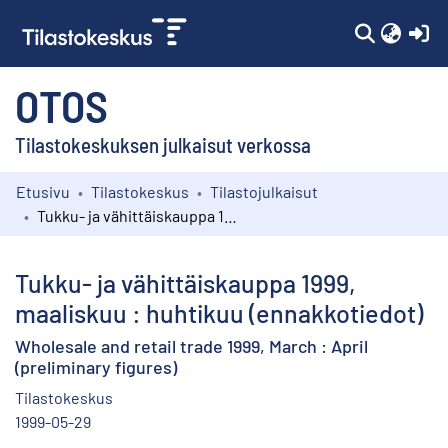
(c
OTOS
Tilastokeskuksen julkaisut verkossa
Etusivu
Tilastokeskus
Tilastojulkaisut
Kokoelmat
Tukku- ja vähittäiskauppa 1999, maaliskuu : huhtikuu (ennakkotiedot)
Selaa
Tukku- ja vähittäiskauppa 1999,
maaliskuu : huhtikuu (ennakkotiedot)
Wholesale and retail trade 1999, March : April
(preliminary figures)
Tilastokeskus
1999-05-29