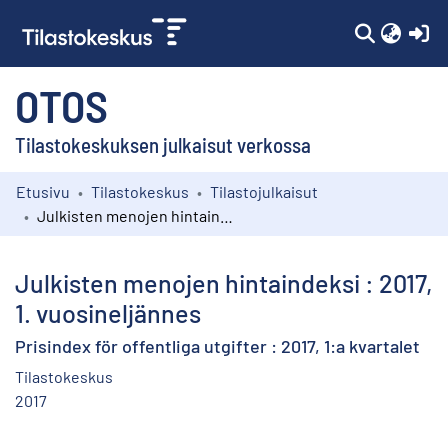
(c
OTOS
Tilastokeskuksen julkaisut verkossa
Etusivu
Tilastokeskus
Tilastojulkaisut
Kokoelmat
Julkisten menojen hintaindeksi : 2017, 1. vuosineljännes
Selaa
Julkisten menojen hintaindeksi : 2017,
1. vuosineljännes
Prisindex för offentliga utgifter : 2017, 1:a kvartalet
Tilastokeskus
2017