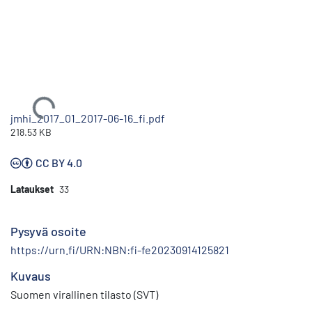
Ladataan...
jmhi_2017_01_2017-06-16_fi.pdf
218.53 KB
CC BY 4.0
Lataukset
33
Pysyvä osoite
https://urn.fi/URN:NBN:fi-fe20230914125821
Kuvaus
Suomen virallinen tilasto (SVT)