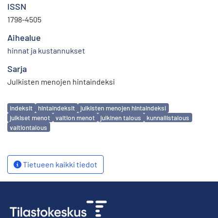
ISSN
1798-4505
Aihealue
hinnat ja kustannukset
Sarja
Julkisten menojen hintaindeksi
Avainsanat
indeksit
hintaindeksit
julkisten menojen hintaindeksi
julkiset menot
valtion menot
julkinen talous
kunnallistalous
valtiontalous
Tietueen kaikki tiedot