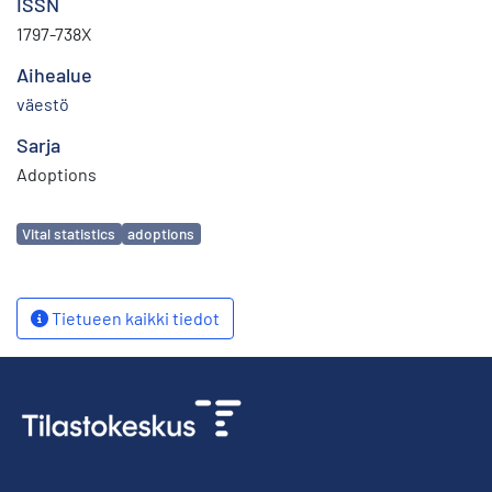
ISSN
1797-738X
Aihealue
väestö
Sarja
Adoptions
Avainsanat
Vital statistics
adoptions
Tietueen kaikki tiedot