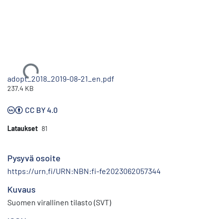
Ladataan...
adopt_2018_2019-08-21_en.pdf
237.4 KB
CC BY 4.0
Lataukset
81
Pysyvä osoite
https://urn.fi/URN:NBN:fi-fe2023062057344
Kuvaus
Suomen virallinen tilasto (SVT)