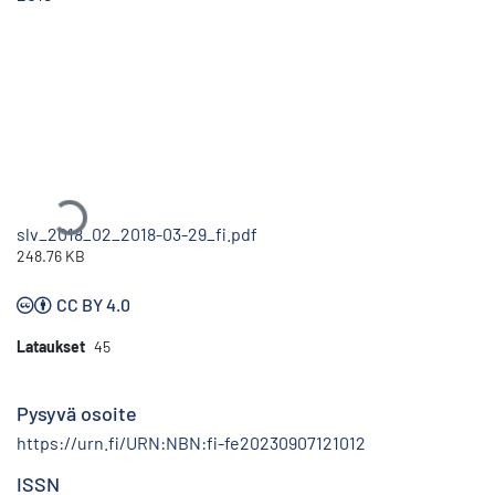
Ladataan...
slv_2018_02_2018-03-29_fi.pdf
248.76 KB
CC BY 4.0
Lataukset
45
Pysyvä osoite
https://urn.fi/URN:NBN:fi-fe20230907121012
ISSN