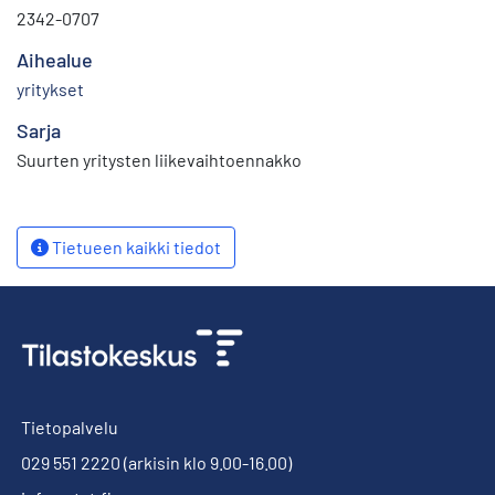
2342-0707
Aihealue
yritykset
Sarja
Suurten yritysten liikevaihtoennakko
Tietueen kaikki tiedot
Tietopalvelu
029 551 2220
(arkisin klo 9.00-16.00)