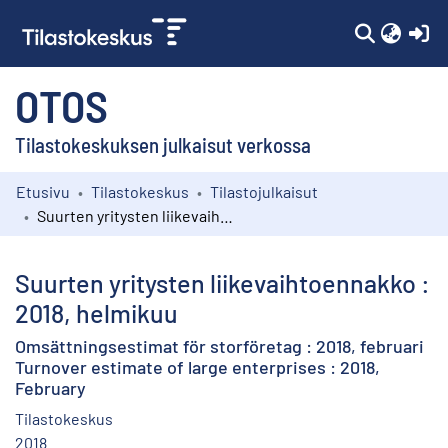
(c
OTOS
Tilastokeskuksen julkaisut verkossa
Etusivu
Tilastokeskus
Tilastojulkaisut
Kokoelmat
Suurten yritysten liikevaihtoennakko : 2018, helmikuu
Selaa
Suurten yritysten liikevaihtoennakko :
2018, helmikuu
Omsättningsestimat för storföretag : 2018, februari
Turnover estimate of large enterprises : 2018,
February
Tilastokeskus
2018