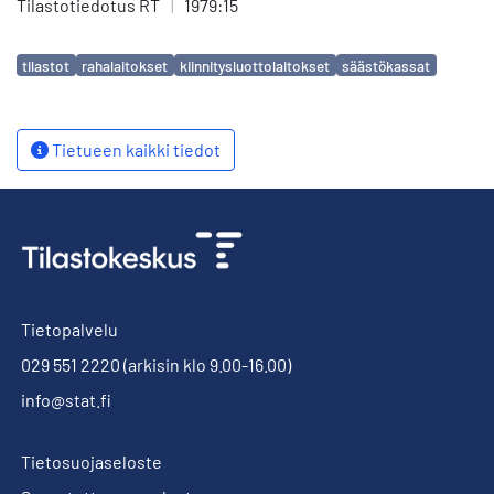
Tilastotiedotus RT
|
1979:15
Avainsanat
tilastot
rahalaitokset
kiinnitysluottolaitokset
säästökassat
Tietueen kaikki tiedot
Tietopalvelu
029 551 2220
(arkisin klo 9.00-16.00)
info@stat.fi
Tietosuojaseloste