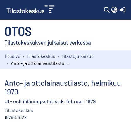
(c
OTOS
Tilastokeskuksen julkaisut verkossa
Etusivu
Tilastokeskus
Tilastojulkaisut
Kokoelmat
Anto- ja ottolainaustilasto, helmikuu 1979
Selaa
Anto- ja ottolainaustilasto, helmikuu
1979
Ut- och inläningsstatistik, februari 1979
Tilastokeskus
1979-03-28