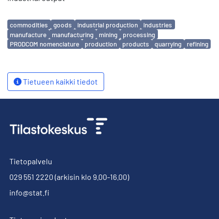
Avainsanat
commodities
goods
industrial production
industries
manufacture
manufacturing
mining
processing
PRODCOM nomenclature
production
products
quarrying
refining
Tietueen kaikki tiedot
Tietopalvelu
029 551 2220
(arkisin klo 9.00-16.00)
info@stat.fi