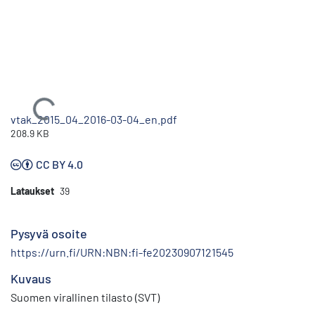
Ladataan...
vtak_2015_04_2016-03-04_en.pdf
208.9 KB
CC BY 4.0
Lataukset
39
Pysyvä osoite
https://urn.fi/URN:NBN:fi-fe20230907121545
Kuvaus
Suomen virallinen tilasto (SVT)