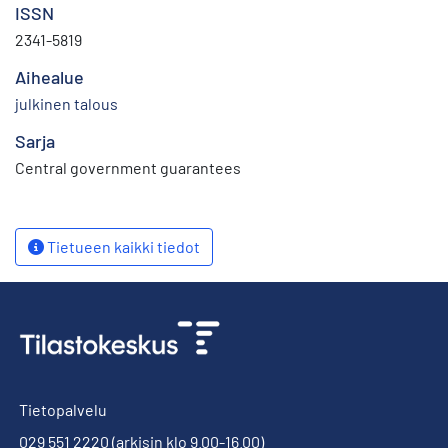
ISSN
2341-5819
Aihealue
julkinen talous
Sarja
Central government guarantees
Tietueen kaikki tiedot
Tietopalvelu
029 551 2220
(arkisin klo 9.00-16.00)