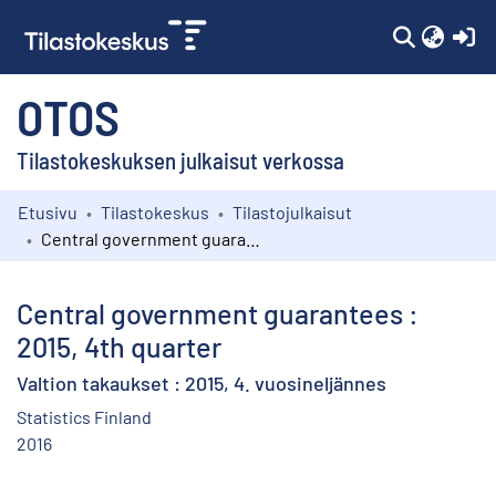
(c
OTOS
Tilastokeskuksen julkaisut verkossa
Etusivu
Tilastokeskus
Tilastojulkaisut
Kokoelmat
Central government guarantees : 2015, 4th quarter
Selaa
Central government guarantees :
2015, 4th quarter
Valtion takaukset : 2015, 4. vuosineljännes
Statistics Finland
2016