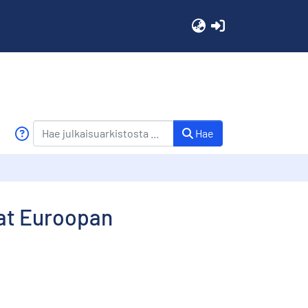
(current)
Hae
rat Euroopan