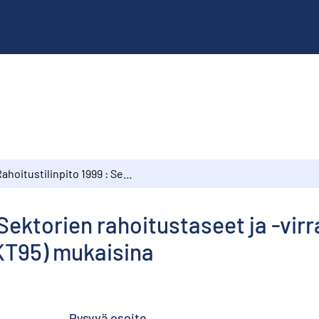
Rahoitustilinpito 1999 : Sektorien rahoitustaseet ja -virrat Euroopan tilinpitojärjestelmän (EKT95) mukaisina
 Sektorien rahoitustaseet ja -vir
EKT95) mukaisina
Pysyvä osoite