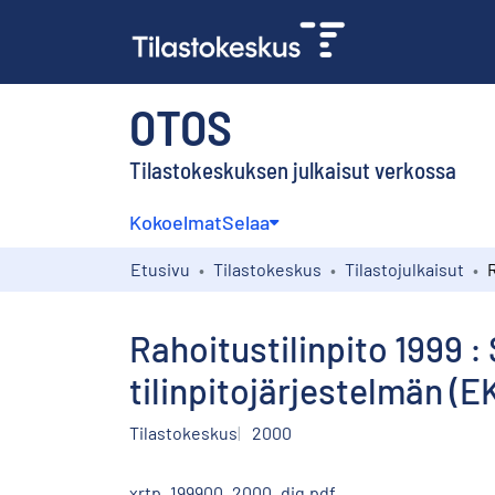
OTOS
Tilastokeskuksen julkaisut verkossa
Kokoelmat
Selaa
Etusivu
Tilastokeskus
Tilastojulkaisut
Rahoitustilinpito 1999 :
tilinpitojärjestelmän (
Tilastokeskus
2000
xrtp_199900_2000_dig.pdf