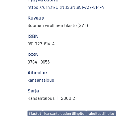
https://urn.fi/URN:ISBN:951-727-814-4
Kuvaus
Suomen virallinen tilasto (SVT)
ISBN
951-727-814-4
ISSN
0784 - 9656
Aihealue
kansantalous
Sarja
Kansantalous
|
2000:21
Avainsanat
tilastot
kansantalouden tilinpito
rahoitustilinpito