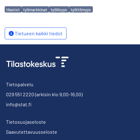
Avainsanat
tilastot
työmarkkinat
työllisyys
työttömyys
Tietueen kaikki tiedot
Tietopalvelu
029 551 2220
(arkisin klo 9.00-16.00)
info@stat.fi
Tietosuojaseloste
Saavutettavuusseloste