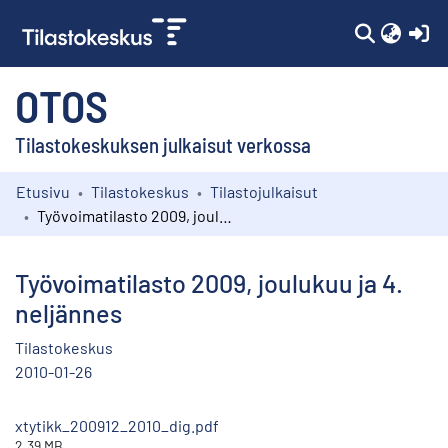
(c
OTOS
Tilastokeskuksen julkaisut verkossa
Etusivu
Tilastokeskus
Tilastojulkaisut
Kokoelmat
Työvoimatilasto 2009, joulukuu ja 4. neljännes
Selaa
Työvoimatilasto 2009, joulukuu ja 4.
neljännes
Tilastokeskus
2010-01-26
xtytikk_200912_2010_dig.pdf
2.39 MB