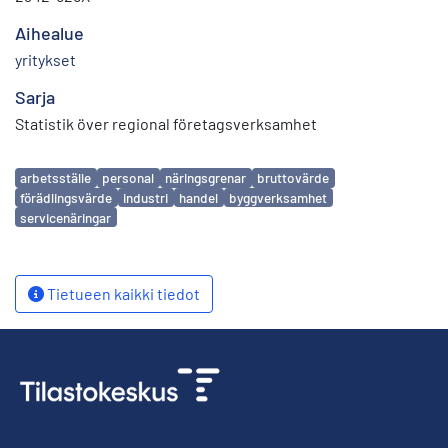
Aihealue
yritykset
Sarja
Statistik över regional företagsverksamhet
Avainsanat
arbetsställe
personal
näringsgrenar
bruttovärde
förädlingsvärde
industri
handel
byggverksamhet
servicenäringar
Tietueen kaikki tiedot