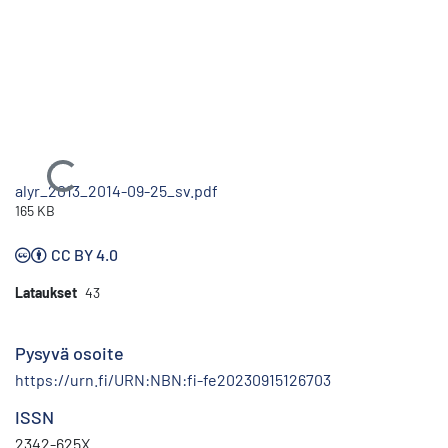
Ladataan...
alyr_2013_2014-09-25_sv.pdf
165 KB
CC BY 4.0
Lataukset
43
Pysyvä osoite
https://urn.fi/URN:NBN:fi-fe20230915126703
ISSN
2342-625X