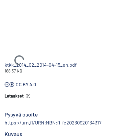
Ladataan...
ktkk_2014_02_2014-04-15_en.pdf
188.37 KB
CC BY 4.0
Lataukset
39
Pysyvä osoite
https://urn.fi/URN:NBN:fi-fe20230920134317
Kuvaus