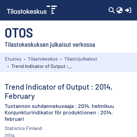
(c
OTOS
Tilastokeskuksen julkaisut verkossa
Etusivu
Tilastokeskus
Tilastojulkaisut
Kokoelmat
Trend Indicator of Output : 2014, February
Selaa
Trend Indicator of Output : 2014,
February
Tuotannon suhdannekuvaaja : 2014, helmikuu
Konjunkturindikator för produktionen : 2014,
februari
Statistics Finland
2014