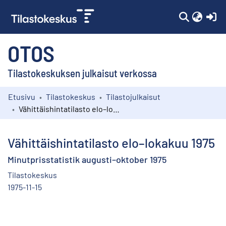
(c
OTOS
Tilastokeskuksen julkaisut verkossa
Etusivu
Tilastokeskus
Tilastojulkaisut
Kokoelmat
Vähittäishintatilasto elo–lokakuu 1975
Selaa
Vähittäishintatilasto elo–lokakuu 1975
Minutprisstatistik augusti–oktober 1975
Tilastokeskus
1975-11-15