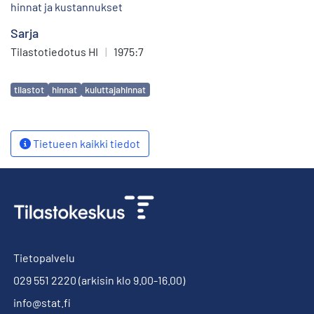
hinnat ja kustannukset
Sarja
Tilastotiedotus HI
|
1975:7
Avainsanat
tilastot
hinnat
kuluttajahinnat
Tietueen kaikki tiedot
Tietopalvelu
029 551 2220
(arkisin klo 9.00-16.00)
info@stat.fi