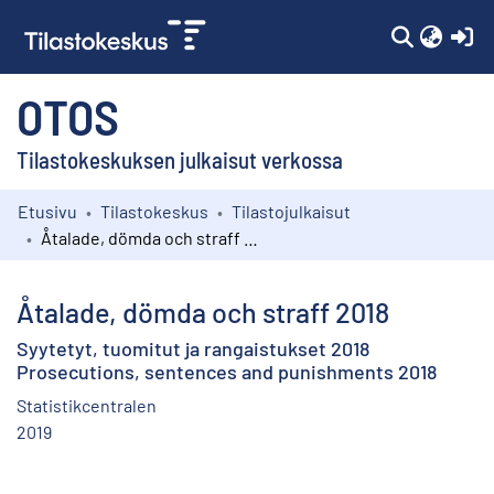
(c
OTOS
Tilastokeskuksen julkaisut verkossa
Etusivu
Tilastokeskus
Tilastojulkaisut
Kokoelmat
Åtalade, dömda och straff 2018
Selaa
Åtalade, dömda och straff 2018
Syytetyt, tuomitut ja rangaistukset 2018
Prosecutions, sentences and punishments 2018
Statistikcentralen
2019