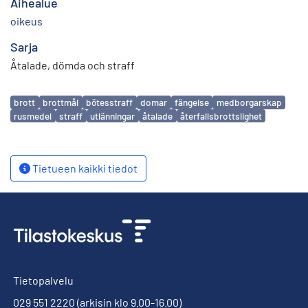
Aihealue
oikeus
Sarja
Åtalade, dömda och straff
Avainsanat
brott
brottmål
bötesstraff
domar
fängelse
medborgarskap
rusmedel
straff
utlänningar
åtalade
återfallsbrottslighet
Tietueen kaikki tiedot
Tietopalvelu
029 551 2220
(arkisin klo 9.00-16.00)