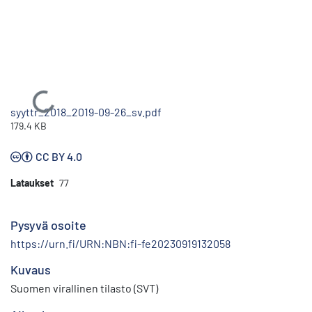
Ladataan...
syyttr_2018_2019-09-26_sv.pdf
179.4 KB
CC BY 4.0
Lataukset
77
Pysyvä osoite
https://urn.fi/URN:NBN:fi-fe20230919132058
Kuvaus
Suomen virallinen tilasto (SVT)