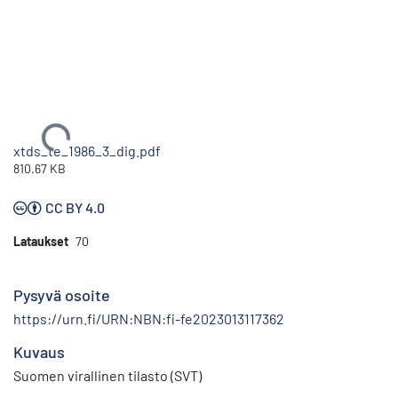
Ladataan...
xtds_te_1986_3_dig.pdf
810.67 KB
CC BY 4.0
Lataukset
70
Pysyvä osoite
https://urn.fi/URN:NBN:fi-fe2023013117362
Kuvaus
Suomen virallinen tilasto (SVT)