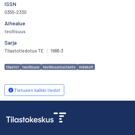
ISSN
0355-2330
Aihealue
teollisuus
Sarja
Tilastotiedotus TE
|
1986:3
Avainsanat
tilastot
teollisuus
teollisuustuotanto
indeksit
Tietueen kaikki tiedot