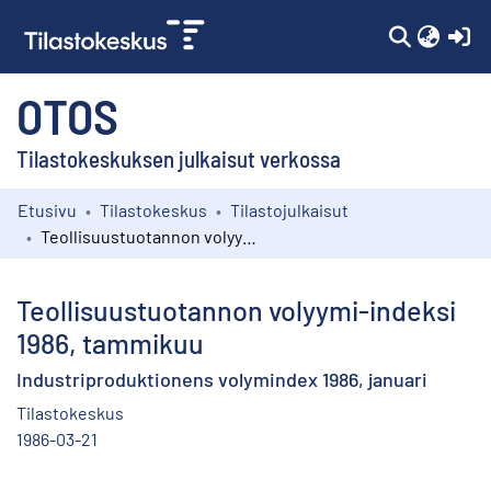
(c
OTOS
Tilastokeskuksen julkaisut verkossa
Etusivu
Tilastokeskus
Tilastojulkaisut
Kokoelmat
Teollisuustuotannon volyymi-indeksi 1986, tammikuu
Selaa
Teollisuustuotannon volyymi-indeksi
1986, tammikuu
Industriproduktionens volymindex 1986, januari
Tilastokeskus
1986-03-21