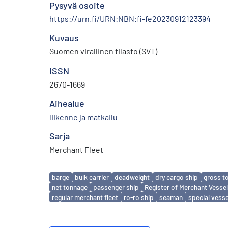
Pysyvä osoite
https://urn.fi/URN:NBN:fi-fe20230912123394
Kuvaus
Suomen virallinen tilasto (SVT)
ISSN
2670-1669
Aihealue
liikenne ja matkailu
Sarja
Merchant Fleet
Avainsanat
barge
bulk carrier
deadweight
dry cargo ship
gross t
net tonnage
passenger ship
Register of Merchant Vesse
regular merchant fleet
ro-ro ship
seaman
special vesse