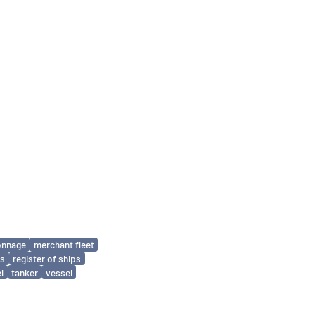
onnage
merchant fleet
ls
register of ships
l
tanker
vessel