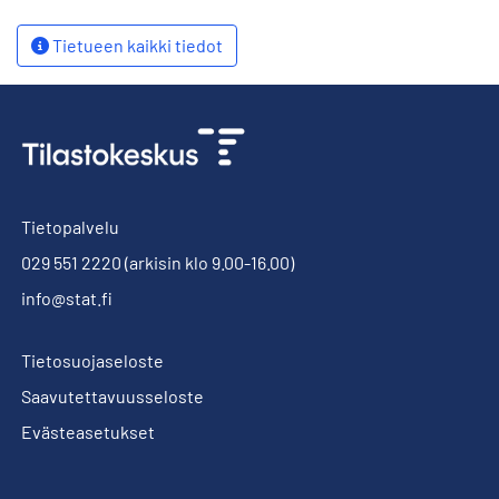
Tietueen kaikki tiedot
Tietopalvelu
029 551 2220
(arkisin klo 9.00-16.00)
info@stat.fi
Tietosuojaseloste
Saavutettavuusseloste
Evästeasetukset