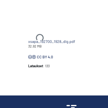
Ladataan...
xsapa_192700_1928_dig.pdf
32.92 MB
CC BY 4.0
Lataukset
133