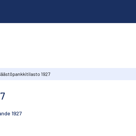
Säästöpankkitilasto 1927
27
ande 1927