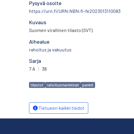
Pysyvä osoite
https://urn.fi/URN:NBN:fi-fe2023013110083
Kuvaus
Suomen virallinen tilasto (SVT)
Aihealue
rahoitus ja vakuutus
Sarja
7 A
|
38
Avainsanat
tilastot
rahoitusmarkkinat
pankit
Tietueen kaikki tiedot