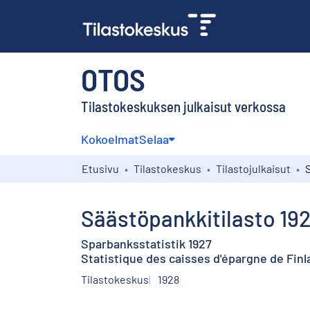
OTOS
Tilastokeskuksen julkaisut verkossa
Kokoelmat
Selaa
Etusivu
Tilastokeskus
Tilastojulkaisut
Säästöpankkitilasto 19
Sparbanksstatistik 1927
Statistique des caisses d'épargne de Finl
Tilastokeskus
1928