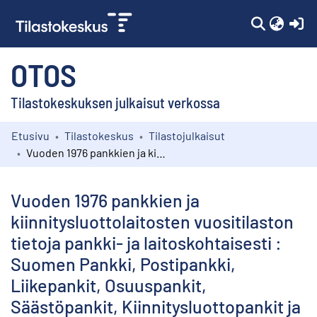
(c
OTOS
Tilastokeskuksen julkaisut verkossa
Etusivu
Tilastokeskus
Tilastojulkaisut
Kokoelmat
Vuoden 1976 pankkien ja kiinnitysluottolaitosten vuositilaston tietoja pankki- ja laitoskohtaisesti : Suomen Pankki, Postipankki, Liikepankit, Osuuspankit, Säästöpankit, Kiinnitysluottopankit ja -laitokset
Selaa
Vuoden 1976 pankkien ja
kiinnitysluottolaitosten vuositilaston
tietoja pankki- ja laitoskohtaisesti :
Suomen Pankki, Postipankki,
Liikepankit, Osuuspankit,
Säästöpankit, Kiinnitysluottopankit ja