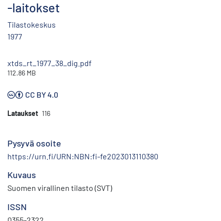
-laitokset
Tilastokeskus
1977
xtds_rt_1977_38_dig.pdf
112.86 MB
CC BY 4.0
Lataukset
116
Pysyvä osoite
https://urn.fi/URN:NBN:fi-fe2023013110380
Kuvaus
Suomen virallinen tilasto (SVT)
ISSN
0355-2322