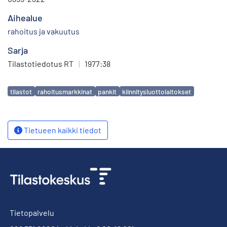
Aihealue
rahoitus ja vakuutus
Sarja
Tilastotiedotus RT
|
1977:38
Avainsanat
tilastot
rahoitusmarkkinat
pankit
kiinnitysluottolaitokset
Tietueen kaikki tiedot
Tietopalvelu