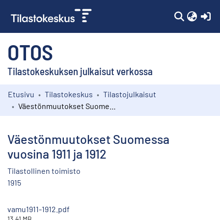
(c
OTOS
Tilastokeskuksen julkaisut verkossa
Etusivu
Tilastokeskus
Tilastojulkaisut
Kokoelmat
Väestönmuutokset Suomessa vuosina 1911 ja 1912
Selaa
Väestönmuutokset Suomessa
vuosina 1911 ja 1912
Tilastollinen toimisto
1915
vamu1911-1912.pdf
13.41 MB