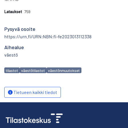
Lataukset
759
Pysyvä osoite
https://urn.fi/URN:NBN:fi-fe2023013112338
Aihealue
väestö
Avainsanat
tilastot
väestötilastot
väestönmuutokset
Tietueen kaikki tiedot