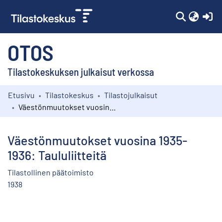
(c
OTOS
Tilastokeskuksen julkaisut verkossa
Etusivu
Tilastokeskus
Tilastojulkaisut
Kokoelmat
Väestönmuutokset vuosina 1935-1936: Taululiitteitä
Selaa
Väestönmuutokset vuosina 1935-
1936: Taululiitteitä
Tilastollinen päätoimisto
1938