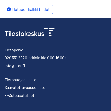
Tietueen kaikki tiedot
Tietopalvelu
029 551 2220
(arkisin klo 9.00-16.00)
info@stat.fi
Tietosuojaseloste
Saavutettavuusseloste
Evästeasetukset