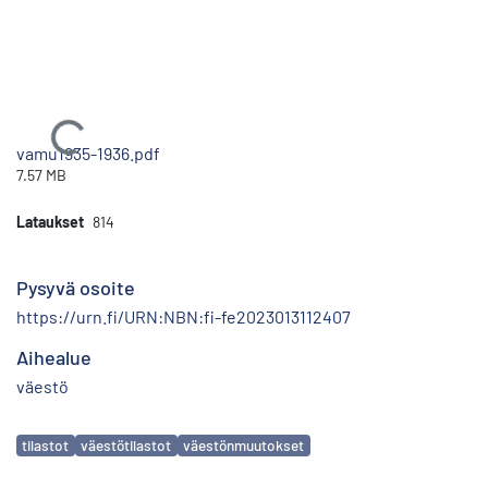
Ladataan...
vamu1935-1936.pdf
7.57 MB
Lataukset
814
Pysyvä osoite
https://urn.fi/URN:NBN:fi-fe2023013112407
Aihealue
väestö
Avainsanat
tilastot
väestötilastot
väestönmuutokset