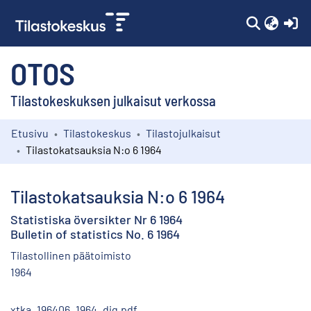
(c
OTOS
Tilastokeskuksen julkaisut verkossa
Etusivu
Tilastokeskus
Tilastojulkaisut
Kokoelmat
Tilastokatsauksia N:o 6 1964
Selaa
Tilastokatsauksia N:o 6 1964
Statistiska översikter Nr 6 1964
Bulletin of statistics No. 6 1964
Tilastollinen päätoimisto
1964
xtka_196406_1964_dig.pdf