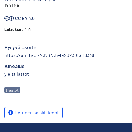
14.91 MB
CC BY 4.0
Lataukset
134
Pysyvä osoite
https://urn.fi/URN:NBN:fi-fe2023013116336
Aihealue
yleistilastot
Avainsanat
tilastot
Tietueen kaikki tiedot