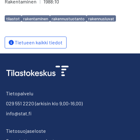
Rakentaminen
|
1988:10
Avainsanat
tilastot
rakentaminen
rakennustuotanto
rakennusluvat
Tietueen kaikki tiedot
Tietopalvelu
029 551 2220
(arkisin klo 9.00-16.00)
info@stat.fi
Tietosuojaseloste