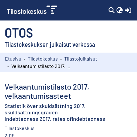
(c
OTOS
Tilastokeskuksen julkaisut verkossa
Etusivu
Tilastokeskus
Tilastojulkaisut
Kokoelmat
Velkaantumistilasto 2017, velkaantumisasteet
Selaa
Velkaantumistilasto 2017,
velkaantumisasteet
Statistik över skuldsättning 2017,
skuldsättningsgraden
Indebtedness 2017, rates ofindebtedness
Tilastokeskus
2019