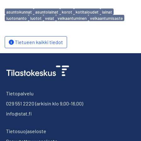
Avainsanat
asuntokunnat
asuntolainat
korot
kotitaloudet
lainat
luotonanto
luotot
velat
velkaantuminen
velkaantumisaste
Tietueen kaikki tiedot
Tietopalvelu
029 551 2220
(arkisin klo 9.00-16.00)
info@stat.fi
Tietosuojaseloste