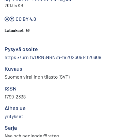
201.05 KB
CC BY 4.0
Lataukset
59
Pysyvä osoite
https://urn.fi/URN:NBN:fi-fe20230914126608
Kuvaus
Suomen virallinen tilasto (SVT)
ISSN
1799-2338
Aihealue
yritykset
Sarja
Nya och nedlagda företag