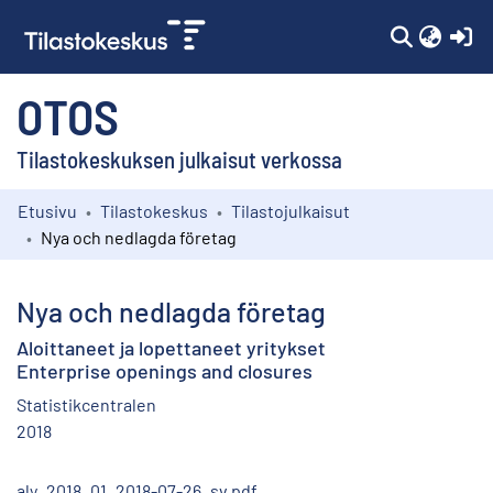
(c
OTOS
Tilastokeskuksen julkaisut verkossa
Etusivu
Tilastokeskus
Tilastojulkaisut
Kokoelmat
Nya och nedlagda företag
Selaa
Nya och nedlagda företag
Aloittaneet ja lopettaneet yritykset
Enterprise openings and closures
Statistikcentralen
2018
aly_2018_01_2018-07-26_sv.pdf