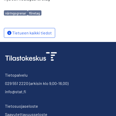
Avainsanat
näringsgrenar
företag
Tietueen kaikki tiedot
Tietopalvelu
029 551 2220
(arkisin klo 9.00-16.00)
info@stat.fi
Tietosuojaseloste
Saavutettavuusseloste