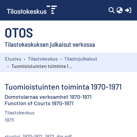
(c
OTOS
Tilastokeskuksen julkaisut verkossa
Etusivu
Tilastokeskus
Tilastojulkaisut
Kokoelmat
Tuomioistuinten toiminta 1970-1971
Selaa
Tuomioistuinten toiminta 1970-1971
Domstolarnas verksamhet 1970-1971
Function of Courts 1970-1971
Tilastokeskus
1973
xtuotoi_1970-1971_1973_dig.pdf