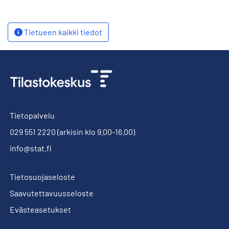
Tietueen kaikki tiedot
Tietopalvelu
029 551 2220
(arkisin klo 9.00-16.00)
info@stat.fi
Tietosuojaseloste
Saavutettavuusseloste
Evästeasetukset