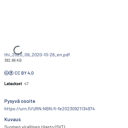
Ladataan...
thi_2020_09_2020-10-26_en.pdf
382.86 KB
CC BY 4.0
Lataukset
47
Pysyvä osoite
https://urn.fi/URN:NBN:fi-fe20230921134974
Kuvaus
Suomen virallinen tilasto (SVT)