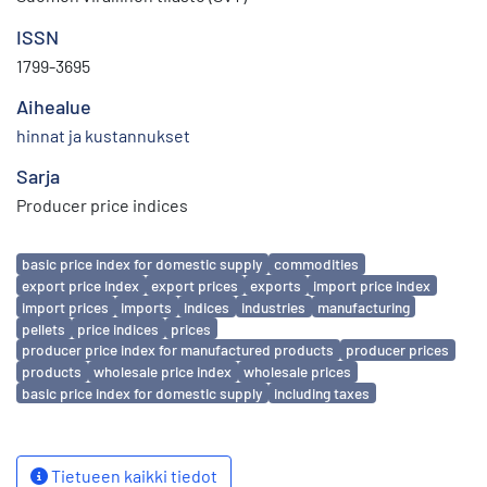
ISSN
1799-3695
Aihealue
hinnat ja kustannukset
Sarja
Producer price indices
Avainsanat
basic price index for domestic supply
commodities
export price index
export prices
exports
import price index
import prices
imports
indices
industries
manufacturing
pellets
price indices
prices
producer price index for manufactured products
producer prices
products
wholesale price index
wholesale prices
basic price index for domestic supply
including taxes
Tietueen kaikki tiedot