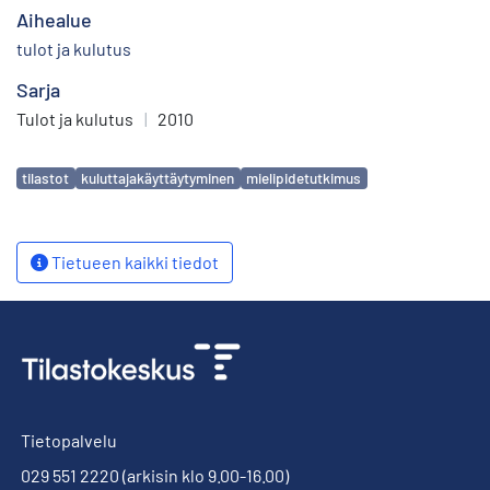
Aihealue
tulot ja kulutus
Sarja
Tulot ja kulutus
|
2010
Avainsanat
tilastot
kuluttajakäyttäytyminen
mielipidetutkimus
Tietueen kaikki tiedot
Tietopalvelu
029 551 2220
(arkisin klo 9.00-16.00)