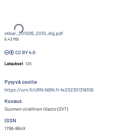
Ladataan...
xkbar_201006_2010_dig.pdf
6.43 MB
CC BY 4.0
Lataukset
126
Pysyvä osoite
https://urn.fi/URN:NBN:fi-fe202301318106
Kuvaus
Suomen virallinen tilasto (SVT)
ISSN
1796-864X