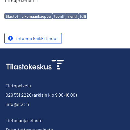
1 Tredje serien
|
Avainsanat
tilastot
ulkomaankauppa
tuonti
vienti
tulli
Tietueen kaikki tiedot
Tietopalvelu
029 551 2220
(arkisin klo 9.00-16.00)
info@stat.fi
Tietosuojaseloste
Saavutettavuusseloste