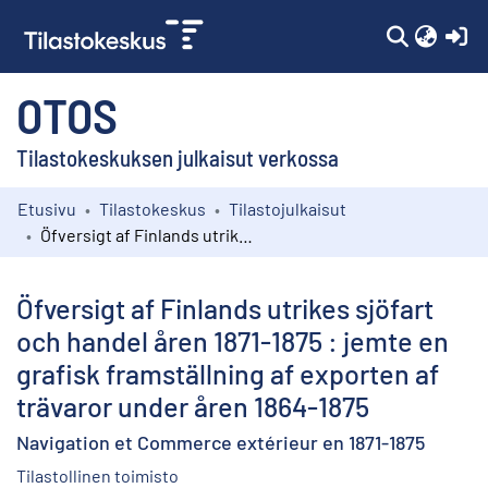
(c
OTOS
Tilastokeskuksen julkaisut verkossa
Etusivu
Tilastokeskus
Tilastojulkaisut
Kokoelmat
Öfversigt af Finlands utrikes sjöfart och handel åren 1871-1875 : jemte en grafisk framställning af exporten af trävaror under åren 1864-1875
Selaa
Öfversigt af Finlands utrikes sjöfart
och handel åren 1871-1875 : jemte en
grafisk framställning af exporten af
trävaror under åren 1864-1875
Navigation et Commerce extérieur en 1871-1875
Tilastollinen toimisto