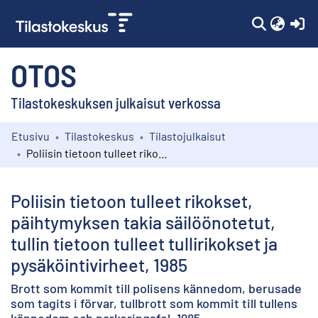
(c
OTOS
Tilastokeskuksen julkaisut verkossa
Etusivu
Tilastokeskus
Tilastojulkaisut
Kokoelmat
Poliisin tietoon tulleet rikokset, päihtymyksen takia säilöönotetut, tullin tietoon tulleet tullirikokset ja pysäköintivirheet, 1985
Selaa
Poliisin tietoon tulleet rikokset,
päihtymyksen takia säilöönotetut,
tullin tietoon tulleet tullirikokset ja
pysäköintivirheet, 1985
Brott som kommit till polisens kännedom, berusade
som tagits i förvar, tullbrott som kommit till tullens