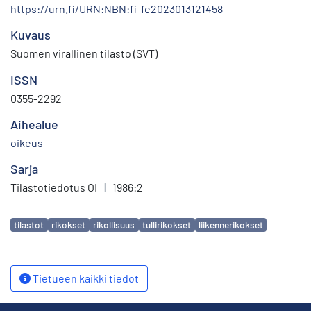
https://urn.fi/URN:NBN:fi-fe2023013121458
Kuvaus
Suomen virallinen tilasto (SVT)
ISSN
0355-2292
Aihealue
oikeus
Sarja
Tilastotiedotus OI
|
1986:2
Avainsanat
tilastot
rikokset
rikollisuus
tullirikokset
liikennerikokset
Tietueen kaikki tiedot