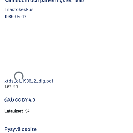
kännedom och parkeringsfel, 1985
Tilastokeskus
1986-04-17
Ladataan...
xtds_oi_1986_2_dig.pdf
1.62 MB
CC BY 4.0
Lataukset
94
Pysyvä osoite