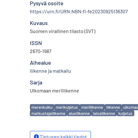
Pysyvä osoite
https://urn.fi/URN:NBN:fi-fe20230925136307
Kuvaus
Suomen virallinen tilasto (SVT)
ISSN
2670-1987
Aihealue
liikenne ja matkailu
Sarja
Ulkomaan meriliikenne
Avainsanat
merenkulku
merikuljetus
meriliikenne
liikenne
ulkomaa
matkustajaliikenne
alusliikenne
laivaliikenne
kuljetus
Tietueen kaikki tiedot