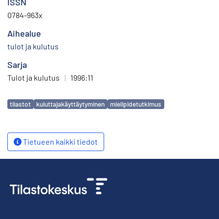
ISSN
0784-963x
Aihealue
tulot ja kulutus
Sarja
Tulot ja kulutus
|
1996:11
Avainsanat
tilastot
kuluttajakäyttäytyminen
mielipidetutkimus
Tietueen kaikki tiedot