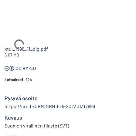
Ladataan...
xtul_1996_11_dig.pdf
6.07 MB
CC BY 4.0
Lataukset
124
Pysyvä osoite
https://urn.fi/URN:NBN:fi-fe202301317896
Kuvaus
Suomen virallinen tilasto (SVT)