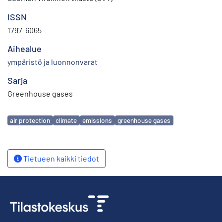
ISSN
1797-6065
Aihealue
ympäristö ja luonnonvarat
Sarja
Greenhouse gases
Avainsanat
air protection
climate
emissions
greenhouse gases
Tietueen kaikki tiedot