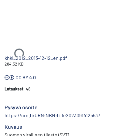
Ladataan...
khki_2012_2013-12-12_en.pdf
284.32 KB
CC BY 4.0
Lataukset
48
Pysyvä osoite
https://urn.fi/URN:NBN:fi-fe20230914125537
Kuvaus
Suomen virallinen tilasto (SVT)