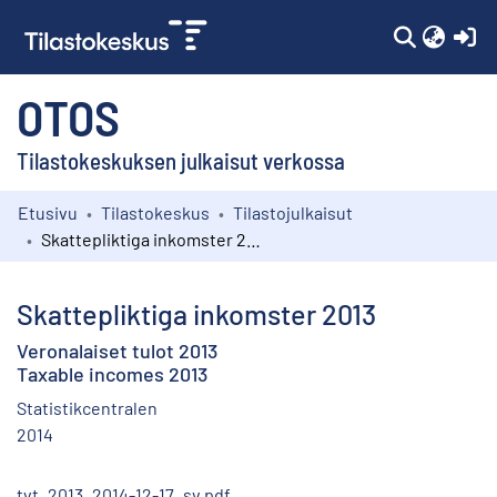
(c
OTOS
Tilastokeskuksen julkaisut verkossa
Etusivu
Tilastokeskus
Tilastojulkaisut
Kokoelmat
Skattepliktiga inkomster 2013
Selaa
Skattepliktiga inkomster 2013
Veronalaiset tulot 2013
Taxable incomes 2013
Statistikcentralen
2014
tvt_2013_2014-12-17_sv.pdf