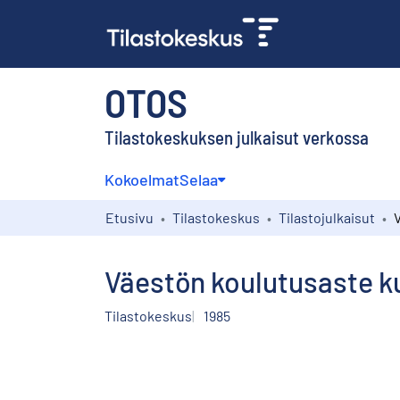
OTOS
Tilastokeskuksen julkaisut verkossa
Kokoelmat
Selaa
Etusivu
Tilastokeskus
Tilastojulkaisut
Väestön koulutusaste ku
Tilastokeskus
1985