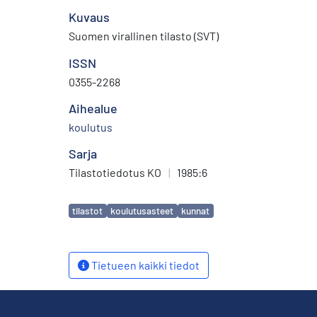
Kuvaus
Suomen virallinen tilasto (SVT)
ISSN
0355-2268
Aihealue
koulutus
Sarja
Tilastotiedotus KO
|
1985:6
Avainsanat
tilastot
koulutusasteet
kunnat
Tietueen kaikki tiedot