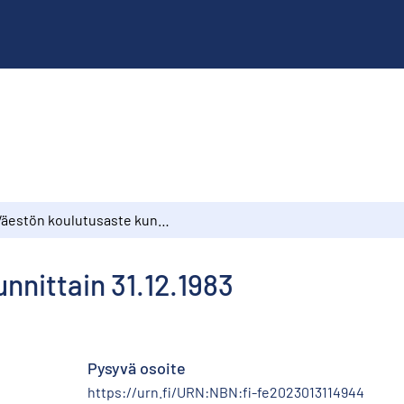
Väestön koulutusaste kunnittain 31.12.1983
nnittain 31.12.1983
Pysyvä osoite
https://urn.fi/URN:NBN:fi-fe2023013114944