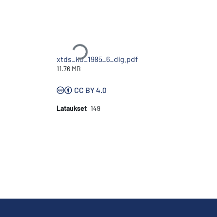
Ladataan...
xtds_ko_1985_6_dig.pdf
11.76 MB
CC BY 4.0
Lataukset
149