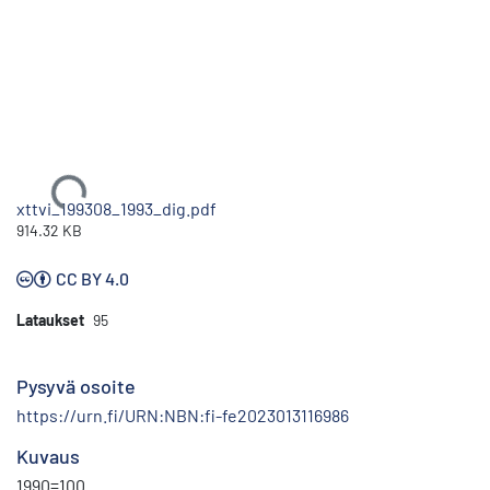
Ladataan...
xttvi_199308_1993_dig.pdf
914.32 KB
CC BY 4.0
Lataukset
95
Pysyvä osoite
https://urn.fi/URN:NBN:fi-fe2023013116986
Kuvaus
1990=100