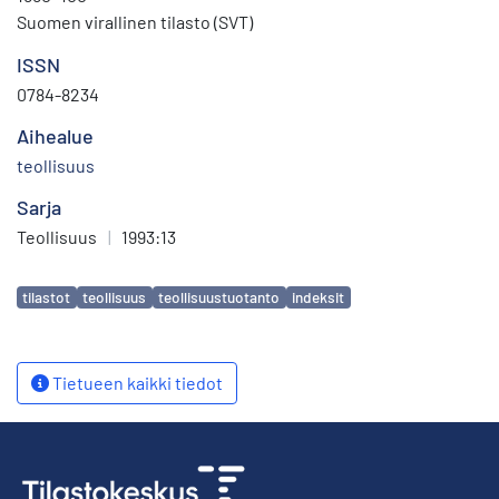
Suomen virallinen tilasto (SVT)
ISSN
0784-8234
Aihealue
teollisuus
Sarja
Teollisuus
|
1993:13
Avainsanat
tilastot
teollisuus
teollisuustuotanto
indeksit
Tietueen kaikki tiedot