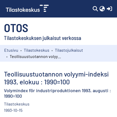
(c
OTOS
Tilastokeskuksen julkaisut verkossa
Etusivu
Tilastokeskus
Tilastojulkaisut
Kokoelmat
Teollisuustuotannon volyymi-indeksi 1993, elokuu : 1990=100
Selaa
Teollisuustuotannon volyymi-indeksi
1993, elokuu : 1990=100
Volymindex för industriproduktionen 1993, augusti :
1990=100
Tilastokeskus
1993-10-15