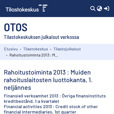
(c
OTOS
Tilastokeskuksen julkaisut verkossa
Etusivu
Tilastokeskus
Tilastojulkaisut
Kokoelmat
Rahoitustoiminta 2013 : Muiden rahoituslaitosten luottokanta, 1. neljännes
Selaa
Rahoitustoiminta 2013 : Muiden
rahoituslaitosten luottokanta, 1.
neljännes
Finansiell verksamhet 2013 : Övriga finansinstituts
kreditbestånd, 1:a kvartalet
Financial activities 2013 : Credit stock of other
financial intermediaries, 1st quarter