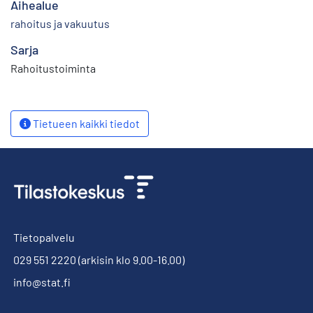
Aihealue
rahoitus ja vakuutus
Sarja
Rahoitustoiminta
Tietueen kaikki tiedot
Tietopalvelu
029 551 2220
(arkisin klo 9.00-16.00)
info@stat.fi