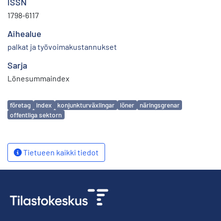
ISSN
1798-6117
Aihealue
palkat ja työvoimakustannukset
Sarja
Lönesummaindex
Avainsanat
företag
index
konjunkturväxlingar
löner
näringsgrenar
offentliga sektorn
Tietueen kaikki tiedot