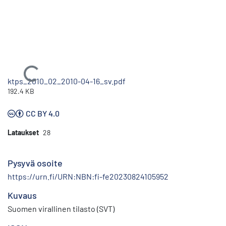
Ladataan...
ktps_2010_02_2010-04-16_sv.pdf
192.4 KB
CC BY 4.0
Lataukset
28
Pysyvä osoite
https://urn.fi/URN:NBN:fi-fe20230824105952
Kuvaus
Suomen virallinen tilasto (SVT)