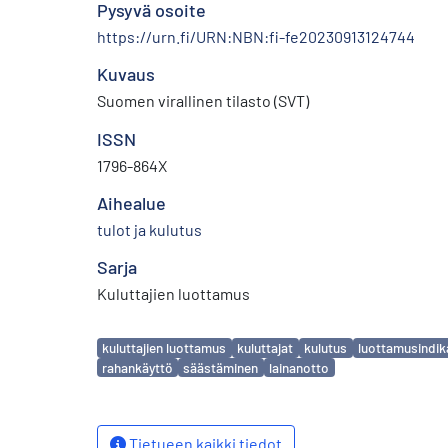
Pysyvä osoite
https://urn.fi/URN:NBN:fi-fe20230913124744
Kuvaus
Suomen virallinen tilasto (SVT)
ISSN
1796-864X
Aihealue
tulot ja kulutus
Sarja
Kuluttajien luottamus
Avainsanat
kuluttajien luottamus
kuluttajat
kulutus
luottamusindik
rahankäyttö
säästäminen
lainanotto
Tietueen kaikki tiedot