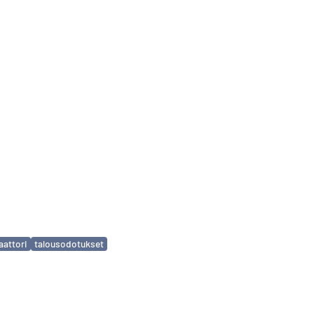
aattori
talousodotukset