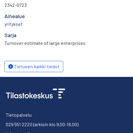
2342-0723
Aihealue
yritykset
Sarja
Turnover estimate of large enterprises
Tietueen kaikki tiedot
Tietopalvelu
029 551 2220
(arkisin klo 9.00-16.00)