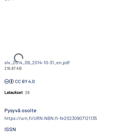
Ladataan...
slv_2014_09_2014-10-31_en.pdf
216.87 KB
CC BY 4.0
Lataukset
28
Pysyvä osoite
https://urn.fi/URN:NBN:fi-fe20230907121135
ISSN