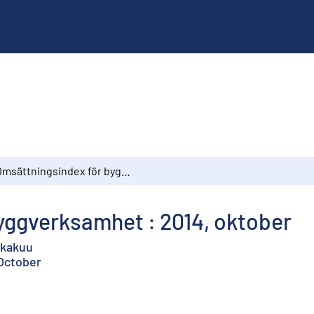
Omsättningsindex för byggverksamhet : 2014, oktober
yggverksamhet : 2014, oktober
okakuu
 October