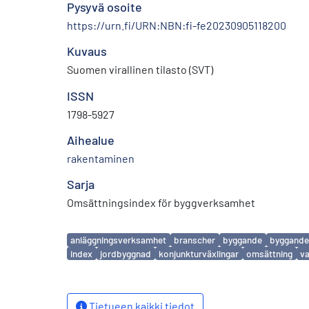
Pysyvä osoite
https://urn.fi/URN:NBN:fi-fe20230905118200
Kuvaus
Suomen virallinen tilasto (SVT)
ISSN
1798-5927
Aihealue
rakentaminen
Sarja
Omsättningsindex för byggverksamhet
Avainsanat
anläggningsverksamhet
branscher
byggande
byggande
index
jordbyggnad
konjunkturväxlingar
omsättning
v
Tietueen kaikki tiedot