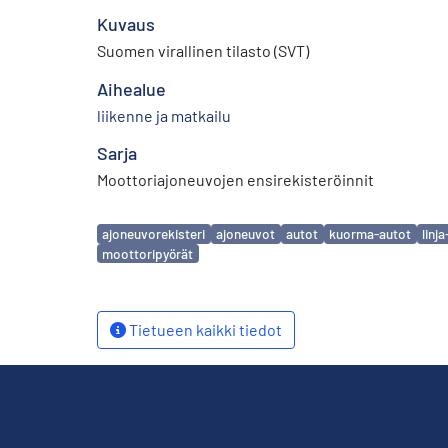
Kuvaus
Suomen virallinen tilasto (SVT)
Aihealue
liikenne ja matkailu
Sarja
Moottoriajoneuvojen ensirekisteröinnit
Avainsanat
ajoneuvorekisteri
ajoneuvot
autot
kuorma-autot
linj
moottoripyörät
Tietueen kaikki tiedot