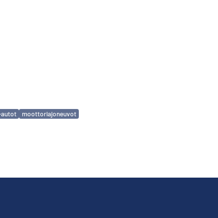
a-autot
moottoriajoneuvot