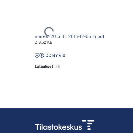
Ladataan...
merek_2013_11_2013-12-05_fi.pdf
219.32 KB
CC BY 4.0
Lataukset
36