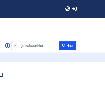
(current)
Hae
u