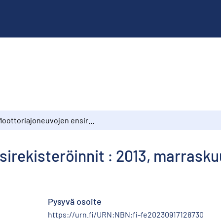
Moottoriajoneuvojen ensirekisteröinnit : 2013, marraskuu
irekisteröinnit : 2013, marrasku
Pysyvä osoite
https://urn.fi/URN:NBN:fi-fe20230917128730