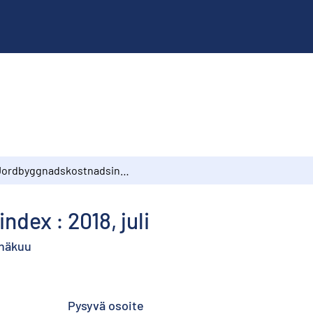
Jordbyggnadskostnadsindex : 2018, juli
ex : 2018, juli
inäkuu
Pysyvä osoite