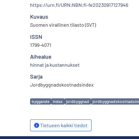
https://urn.fi/URN:NBN:fi-fe20230917127946
Kuvaus
Suomen virallinen tilasto (SVT)
ISSN
1799-4071
Aihealue
hinnat ja kustannukset
Sarja
Jordbyggnadskostnadsindex
Avainsanat
byggande
index
jordbyggnad
jordbyggnadskostnadsin
Tietueen kaikki tiedot