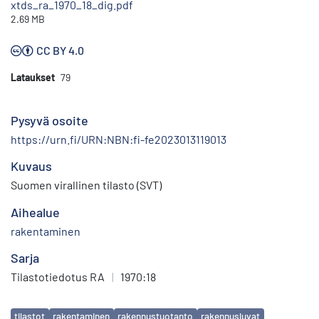
xtds_ra_1970_18_dig.pdf
2.69 MB
CC BY 4.0
Lataukset
79
Pysyvä osoite
https://urn.fi/URN:NBN:fi-fe2023013119013
Kuvaus
Suomen virallinen tilasto (SVT)
Aihealue
rakentaminen
Sarja
Tilastotiedotus RA
|
1970:18
Avainsanat
tilastot
rakentaminen
rakennustuotanto
rakennusluvat