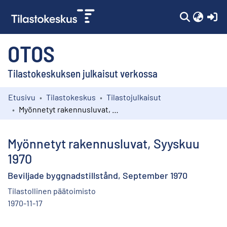
(c
OTOS
Tilastokeskuksen julkaisut verkossa
Etusivu
Tilastokeskus
Tilastojulkaisut
Kokoelmat
Myönnetyt rakennusluvat, Syyskuu 1970
Selaa
Myönnetyt rakennusluvat, Syyskuu
1970
Beviljade byggnadstillstånd, September 1970
Tilastollinen päätoimisto
1970-11-17