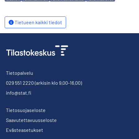
Tietueen kaikki tiedot
Tietopalvelu
029 551 2220
(arkisin klo 9.00-16.00)
info@stat.fi
Tietosuojaseloste
Saavutettavuusseloste
Evästeasetukset