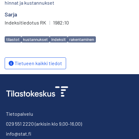
hinnat ja kustannukset
Sarja
Indeksitiedotus RK
|
1982:10
Avainsanat
tilastot
kustannukset
indeksit
rakentaminen
Tietueen kaikki tiedot
Tietopalvelu
029 551 2220
(arkisin klo 9.00-16.00)
info@stat.fi