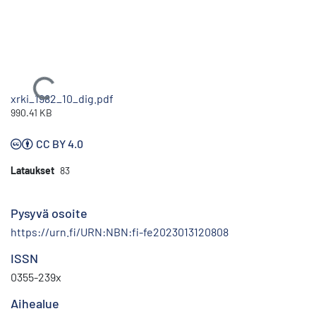
Ladataan...
xrki_1982_10_dig.pdf
990.41 KB
CC BY 4.0
Lataukset
83
Pysyvä osoite
https://urn.fi/URN:NBN:fi-fe2023013120808
ISSN
0355-239x
Aihealue