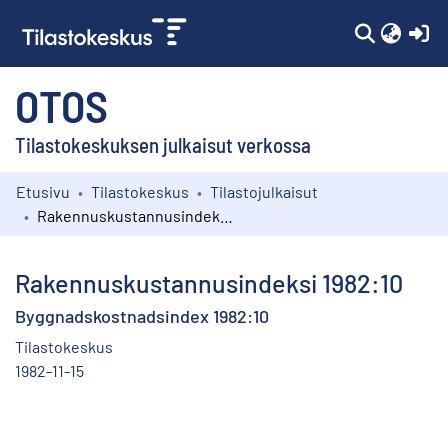
(c
OTOS
Tilastokeskuksen julkaisut verkossa
Etusivu
Tilastokeskus
Tilastojulkaisut
Kokoelmat
Rakennuskustannusindeksi 1982:10
Selaa
Rakennuskustannusindeksi 1982:10
Byggnadskostnadsindex 1982:10
Tilastokeskus
1982-11-15