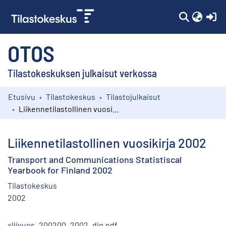
(c
OTOS
Tilastokeskuksen julkaisut verkossa
Etusivu
Tilastokeskus
Tilastojulkaisut
Kokoelmat
Liikennetilastollinen vuosikirja 2002
Selaa
Liikennetilastollinen vuosikirja 2002
Transport and Communications Statistiscal
Yearbook for Finland 2002
Tilastokeskus
2002
xliivuos_200200_2002_dig.pdf