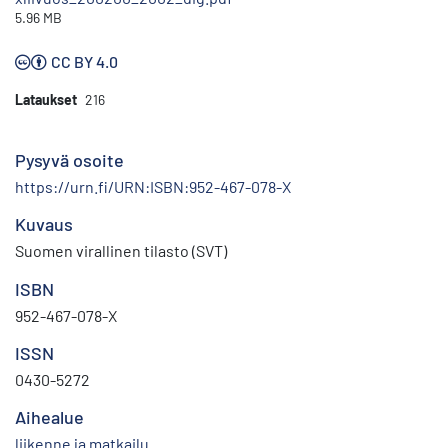
5.96 MB
CC BY 4.0
Lataukset
216
Pysyvä osoite
https://urn.fi/URN:ISBN:952-467-078-X
Kuvaus
Suomen virallinen tilasto (SVT)
ISBN
952-467-078-X
ISSN
0430-5272
Aihealue
liikenne ja matkailu