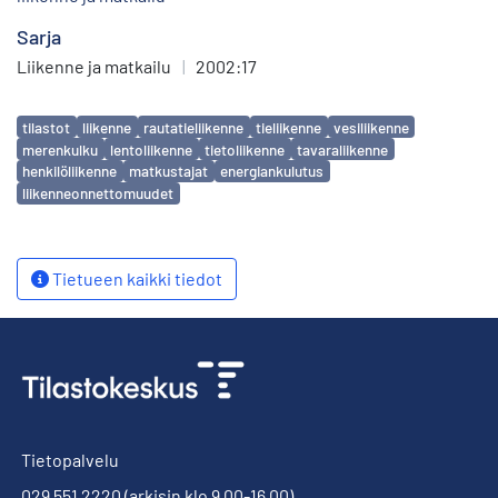
Sarja
Liikenne ja matkailu
|
2002:17
Avainsanat
tilastot
liikenne
rautatieliikenne
tieliikenne
vesiliikenne
merenkulku
lentoliikenne
tietoliikenne
tavaraliikenne
henkilöliikenne
matkustajat
energiankulutus
liikenneonnettomuudet
Tietueen kaikki tiedot
Tietopalvelu
029 551 2220
(arkisin klo 9.00-16.00)