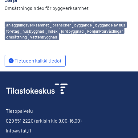
Omsättningsindex för byggverksamhet
Avainsanat
anläggningsverksamhet
branscher
byggande
byggande av hus
företag
husbyggnad
index
jordbyggnad
konjunkturväxlingar
omsättning
vattenbyggnad
Tietueen kaikki tiedot
Tietopalvelu
029 551 2220
(arkisin klo 9.00-16.00)
info@stat.fi