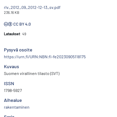
rlv_2012_09_2012-12-13_sv.pdf
236.16 KB
CC BY 4.0
Lataukset
49
Pysyvä osoite
https://urn.fi/URN:NBN:fi-fe20230905118175
Kuvaus
Suomen virallinen tilasto (SVT)
ISSN
1798-5927
Aihealue
rakentaminen
Sarja