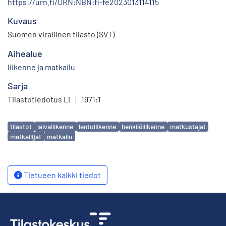
https://urn.fi/URN:NBN:fi-fe2023013114115
Kuvaus
Suomen virallinen tilasto (SVT)
Aihealue
liikenne ja matkailu
Sarja
Tilastotiedotus LI
|
1971:1
Avainsanat
tilastot
laivaliikenne
lentoliikenne
henkilöliikenne
matkustajat
matkailijat
matkailu
Tietueen kaikki tiedot