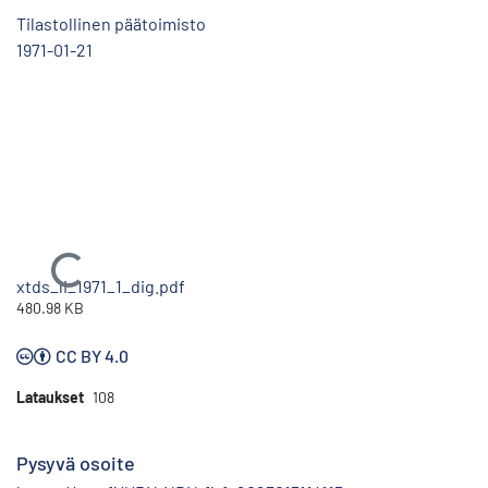
Tilastollinen päätoimisto
1971-01-21
Ladataan...
xtds_li_1971_1_dig.pdf
480.98 KB
CC BY 4.0
Lataukset
108
Pysyvä osoite