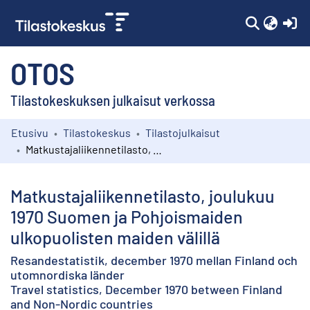
(c
OTOS
Tilastokeskuksen julkaisut verkossa
Etusivu
Tilastokeskus
Tilastojulkaisut
Kokoelmat
Matkustajaliikennetilasto, joulukuu 1970 Suomen ja Pohjoismaiden ulkopuolisten maiden välillä
Selaa
Matkustajaliikennetilasto, joulukuu
1970 Suomen ja Pohjoismaiden
ulkopuolisten maiden välillä
Resandestatistik, december 1970 mellan Finland och
utomnordiska länder
Travel statistics, December 1970 between Finland
and Non-Nordic countries